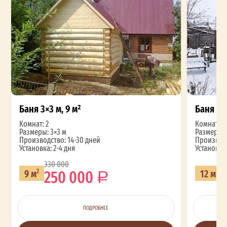
Баня 3×3 м, 9 м²
Баня 3×4
Комнат: 2
Комнат: 2
Размеры: 3×3 м
Размеры: 
Производство: 14-30 дней
Производс
Установка: 2-4 дня
Установка:
330 000
2
250 000
9 м
12 м
2
2
ПОДРОБНЕЕ