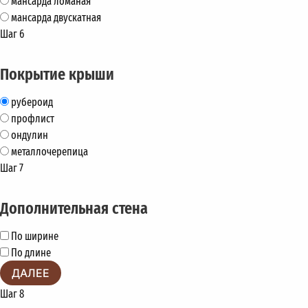
мансарда ломаная
мансарда двускатная
Шаг 6
Покрытие крыши
рубероид
профлист
ондулин
металлочерепица
Шаг 7
Дополнительная стена
По ширине
По длине
ДАЛЕЕ
Шаг 8