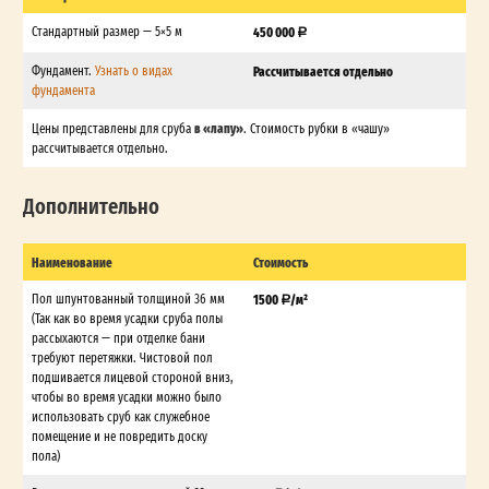
Стандартный размер — 5×5 м
450 000
Фундамент.
Узнать о видах
Рассчитывается отдельно
фундамента
в «лапу»
Цены представлены для сруба
. Стоимость рубки в «чашу»
рассчитывается отдельно.
Дополнительно
Наименование
Стоимость
Пол шпунтованный толщиной 36 мм
1500
/м²
(Так как во время усадки сруба полы
рассыхаются — при отделке бани
требуют перетяжки. Чистовой пол
подшивается лицевой стороной вниз,
чтобы во время усадки можно было
использовать сруб как служебное
помещение и не повредить доску
пола)