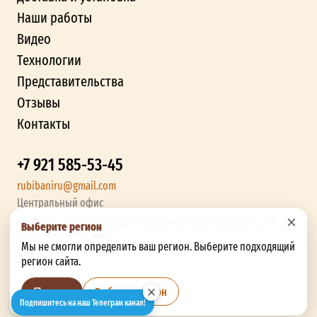
Наши работы
Видео
Технологии
Представительства
Отзывы
Контакты
+7 921 585-53-45
rubibaniru@gmail.com
Центральный офис
×
г. Санкт-Петербург, Латышских Стрелков ул., 31
Выберите регион
Мы не смогли определить ваш регион. Выберите подходящий
регион сайта.
Выбрать регион
Позже
Подпишитесь на наш Телеграм канал!