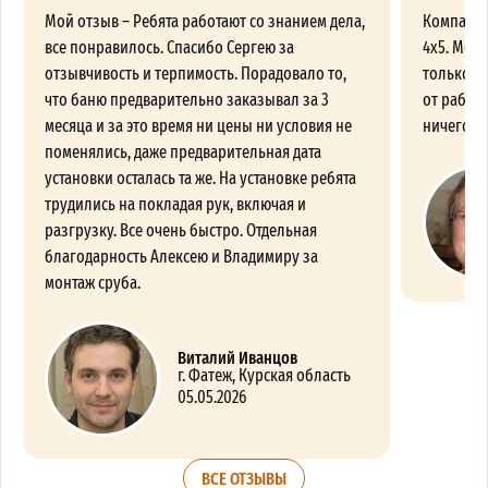
Мой отзыв – Ребята работают со знанием дела,
Компания
все понравилось. Спасибо Сергею за
4х5. Меня
отзывчивость и терпимость. Порадовало то,
только п
что баню предварительно заказывал за 3
от работы
месяца и за это время ни цены ни условия не
ничего пр
поменялись, даже предварительная дата
установки осталась та же. На установке ребята
трудились на покладая рук, включая и
разгрузку. Все очень быстро. Отдельная
благодарность Алексею и Владимиру за
монтаж сруба.
Виталий Иванцов
г. Фатеж, Курская область
05.05.2026
ВСЕ ОТЗЫВЫ