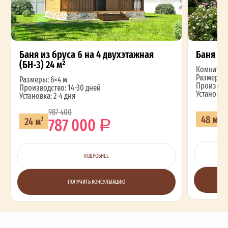
Баня из бруса 6 на 4 двухэтажная
Баня 6×
(БН-3) 24 м²
Комнат: 2
Размеры: 
Размеры: 6×4 м
Производс
Производство: 14-30 дней
Установка:
Установка: 2-4 дня
987 400
48 м
787 000
2
24 м
2
ПОДРОБНЕЕ
ПОЛУЧИТЬ КОНСУЛЬТАЦИЮ