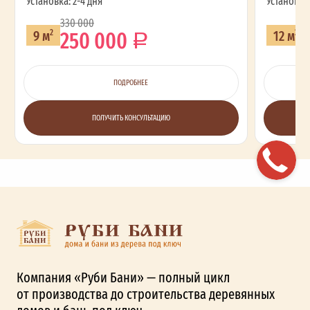
Установка: 2-4 дня
Установка:
330 000
2
250 000
9 м
12 м
2
2
ПОДРОБНЕЕ
ПОЛУЧИТЬ КОНСУЛЬТАЦИЮ
Компания «Руби Бани» — полный цикл
от производства до строительства деревянных