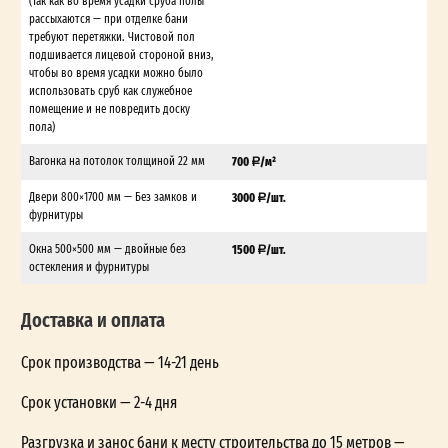
(Так как во время усадки сруба полы
рассыхаются — при отделке бани
требуют перетяжки. Чистовой пол
подшивается лицевой стороной вниз,
чтобы во время усадки можно было
использовать сруб как служебное
помещение и не повредить доску
пола)
Вагонка на потолок толщиной 22 мм
700
/м²
Двери 800×1700 мм — Без замков и
3000
/шт.
фурнитуры
Окна 500×500 мм — двойные без
1500
/шт.
остекления и фурнитуры
Доставка и оплата
Срок производства — 14-21 день
Срок установки — 2-4 дня
Разгрузка и занос бани к месту строительства до 15 метров —