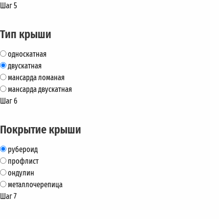
Шаг 5
Тип крыши
односкатная
двускатная
мансарда ломаная
мансарда двускатная
Шаг 6
Покрытие крыши
рубероид
профлист
ондулин
металлочерепица
Шаг 7