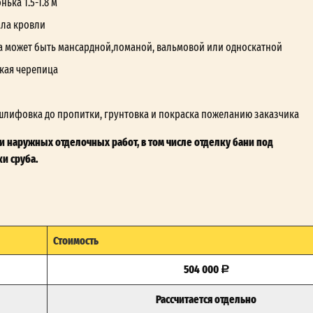
ька 1.5-1.8 м
ала кровли
а может быть мансардной,ломаной, вальмовой или односкатной
кая черепица
шлифовка до пропитки, грунтовка и покраска пожеланию заказчика
 наружных отделочных работ, в том числе отделку бани под
и сруба.
Стоимость
504 000
Рассчитается отдельно