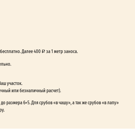
— бесплатно. Далее 400
за 1 метр заноса.
ельно.
Ваш участок.
ичный или безналичный расчет).
до размера 6×5. Для срубов «в чашу», а так же срубов «в лапу»
ру.