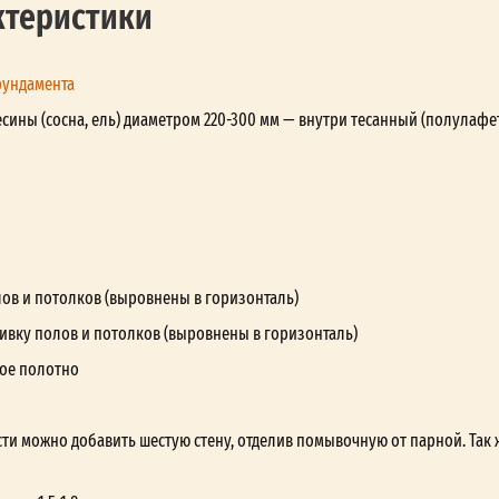
ктеристики
фундамента
сины (сосна, ель) диаметром 220-300 мм — внутри тесанный (полулафе
лов и потолков (выровнены в горизонталь)
ивку полов и потолков (выровнены в горизонталь)
ое полотно
ти можно добавить шестую стену, отделив помывочную от парной. Так 