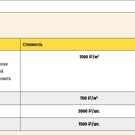
Стоимость
1500
/м²
елке
ой
зовать
700
/м²
3000
/шт.
1500
/шт.