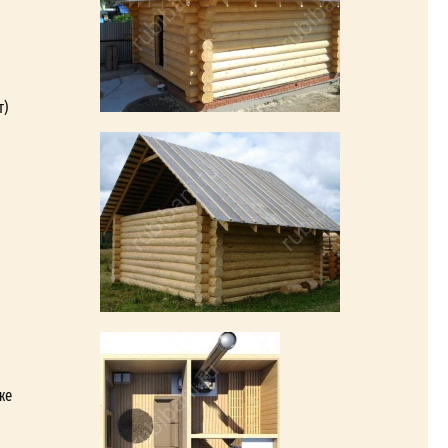
т)
же