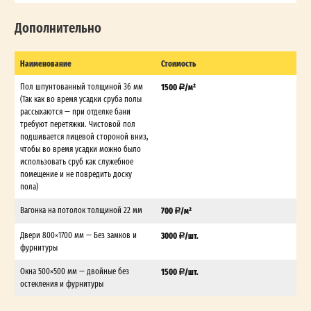
Дополнительно
Наименование
Стоимость
Пол шпунтованный толщиной 36 мм
1500
/м²
(Так как во время усадки сруба полы
рассыхаются — при отделке бани
требуют перетяжки. Чистовой пол
подшивается лицевой стороной вниз,
чтобы во время усадки можно было
использовать сруб как служебное
помещение и не повредить доску
пола)
Вагонка на потолок толщиной 22 мм
700
/м²
Двери 800×1700 мм — Без замков и
3000
/шт.
фурнитуры
Окна 500×500 мм — двойные без
1500
/шт.
остекления и фурнитуры